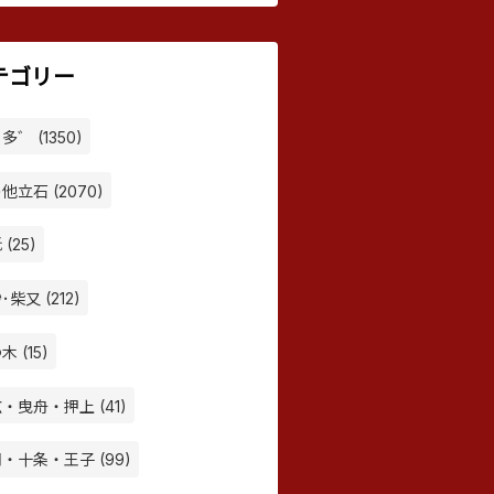
テゴリー
多゛ (1350)
他立石 (2070)
(25)
･柴又 (212)
木 (15)
・曳舟・押上 (41)
・十条・王子 (99)