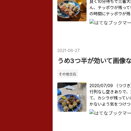
良く10分待ちで三番
ん、テッポウが残って
の時間にテッポウが残
2021
-
06
-
27
うめ3つ半が効いて画像
その他立石
2020/07/09 
行列なし空きありで、
て、カシラが残ってい
かないよう気をつけつ