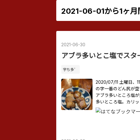
2021-06-01から1
2021
-
06
-
30
アブラ多いとこ塩でスタ
宇ち多゛
2020/07/11 土
の字一番のどん尻が空
アブラ多いところ塩が
多いところ塩。カリッ