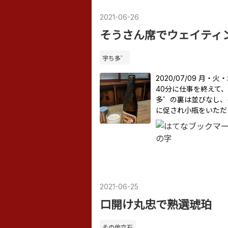
2021
-
06
-
26
そうさん席でウェイティ
宇ち多゛
2020/07/09 月
40分に仕事を終えて、
多゛の裏は並びなし、
に促され小瓶をいただ
2021
-
06
-
25
口開け丸忠で熟選琥珀
その他立石