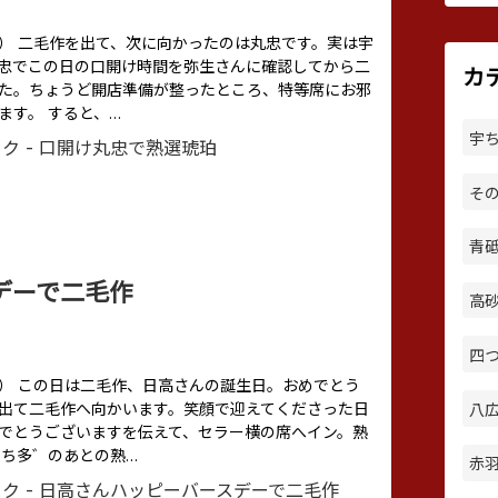
（つづき） 二毛作を出て、次に向かったのは丸忠です。実は宇
忠でこの日の口開け時間を弥生さんに確認してから二
カ
た。ちょうど開店準備が整ったところ、特等席にお邪
ます。 すると、…
宇ち
その
青砥 
デーで二毛作
高砂
四つ
（つづき） この日は二毛作、日高さんの誕生日。おめでとう
出て二毛作へ向かいます。笑顔で迎えてくださった日
八広
でとうございますを伝えて、セラー横の席へイン。熟
宇ち多゛のあとの熟…
赤羽