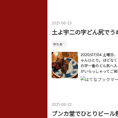
2021
-
06
-
23
土よ宇二の字どん尻でう
宇ち多゛
2020/07/04 土
ゃんひとり。ほどなく
の字一番のどん尻へ入
がいらっしゃってご挨
2021
-
06
-
22
ブンカ堂でひとりビール