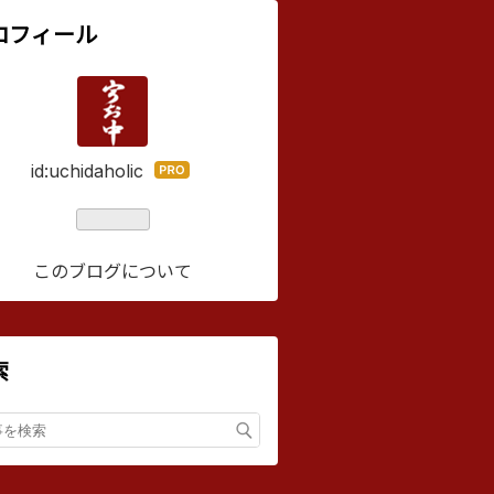
ロフィール
id:uchidaholic
はて
なブ
ログ
Pro
このブログについて
索