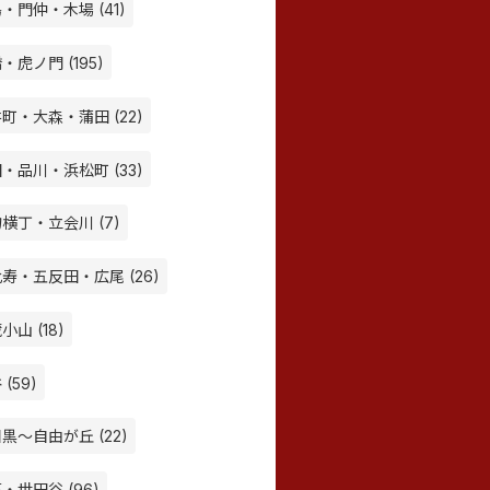
・門仲・木場 (41)
・虎ノ門 (195)
町・大森・蒲田 (22)
・品川・浜松町 (33)
横丁・立会川 (7)
寿・五反田・広尾 (26)
小山 (18)
 (59)
黒～自由が丘 (22)
・世田谷 (96)