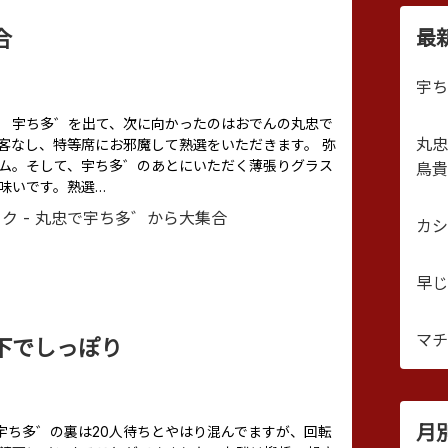
合
最
宇ち
（つづき） 宇ち多゛を出て、次に向かったのはおでんの丸忠で
丸忠
客なし、特等席にお邪魔して熟選をいただきます。 弥
ム。そして、宇ち多゛のあとにいただく薄張りグラス
鳥貴
味いです。熟選…
カシ
早じ
マチ
下でしっぽり
月
金曜日、宇ち多゛の裏は20人待ちとやはり混んでますが、回転