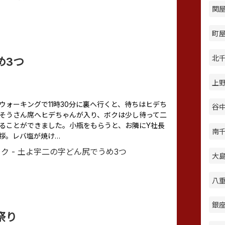
関屋
町屋 
北千
め3つ
上野
曜日、ウォーキングで11時30分に裏へ行くと、待ちはヒデち
谷中
そうさん席へヒデちゃんが入り、ボクは少し待って二
ることができました。小瓶をもらうと、お隣にY社長
南千
拶。レバ塩が焼け…
大島
八重
銀座
祭り