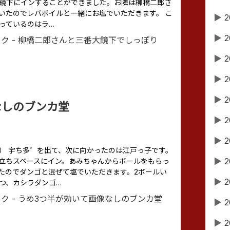
大鏡下にインすることができました。お隣は柳橋二郎さ
いたのでレバボイルと一緒にお塩でいただきます。 こ
▶
2
っているのはラ…
▶
2
▶
2
▶
2
▶
2
なしのブンカ堂
▶
2
▶
2
（つづき） 宇ち多゛を出て、次に向かったのは江戸っ子です。
▶
2
立ちスペースにイン。あみちゃんからボールをもらっ
たのでダンゴと混ぜて塩でいただきます。2ボールい
▶
2
つ、カシラダンゴ…
▶
2
▶
2