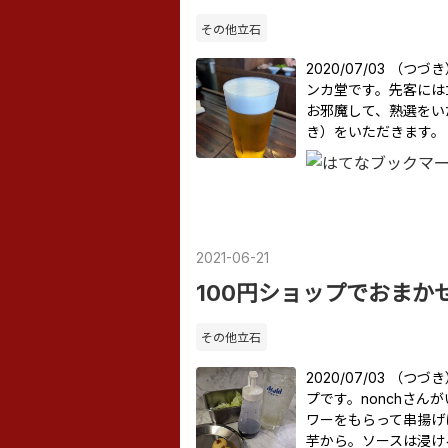
その他立石
2020/07/03 （
ンカ堂です。先客には
お邪魔して、熟選をい
き）をいただきます。
2021
-
06
-
21
100円ショップでおまか
その他立石
2020/07/03 （
プです。nonchさ
ワーをもらって串揚げ
芋から。ソースは浸け