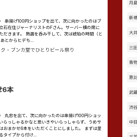
月島
新橋
つづき） 串揚げ100円ショップを出て、次に向かったのはブ
立石在住ジャーナリストのFさん。サーバー横の席に
大井
ただきます。 熟選を呑み干して、次は琥珀の時間（と
 あとからヒデち…
三田
青物
恵比
せ6本
武蔵
渋谷
つづき） 丸忠を出て、次に向かったのは串揚げ100円ショッ
んがいらっしゃるかなと思いきやいらっしゃらず、うめサ
中目
はおまかせ6本をいただくことにしました。 まずは里
るタイプから付け…
三茶