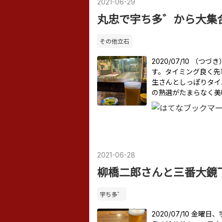
2021
-
06
-
29
丸忠で宇ち多゛から大集
その他立石
2020/07/10 
す。タイミング良く先
生さんとしっぽりタイ
の熟選がたまらなく美
2021
-
06
-
28
柳橋二郎さんと三番大鏡
宇ち多゛
2020/07/10 